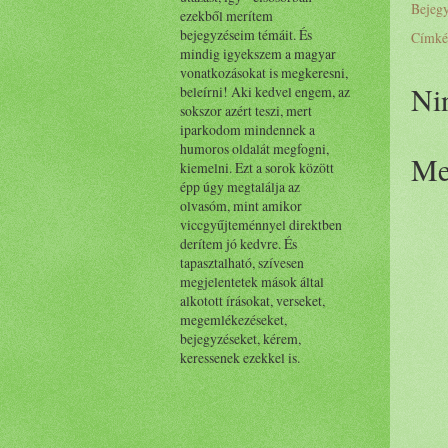
Bejeg
ezekből merítem
bejegyzéseim témáit. És
Címké
mindig igyekszem a magyar
vonatkozásokat is megkeresni,
Ni
beleírni! Aki kedvel engem, az
sokszor azért teszi, mert
iparkodom mindennek a
humoros oldalát megfogni,
Me
kiemelni. Ezt a sorok között
épp úgy megtalálja az
olvasóm, mint amikor
viccgyűjteménnyel direktben
derítem jó kedvre. És
tapasztalható, szívesen
megjelentetek mások által
alkotott írásokat, verseket,
megemlékezéseket,
bejegyzéseket, kérem,
keressenek ezekkel is.