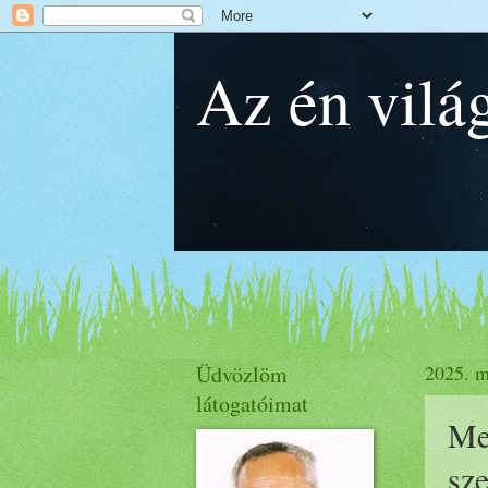
Az én vil
Üdvözlöm
2025. m
látogatóimat
Men
sz