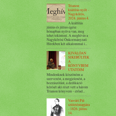
Trianon
kiállítás nyílt -
Nagykőrös,
2024. június 4.
A kiállítás
június és július egész
hónapban nyitva van, meg
lehet tekinteni. A meghívás a
Nagykőrösi Önkormányzati
Hírekben két alkalommal i...
KIVÁLÓAN
SIKERÜLTEK
A
KÖNYVBEM
UTATÓIM
Mindenknek köszönöm a
szervezést, a megjelenést, a
hozzászólást, a dedikáció
kérését aki részt vett a három
Trianon könyvem - előad...
Vasvári Pál
születésnapjára
- 1826. július
14.