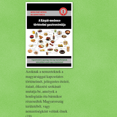
Azoknak a nemzeteknek a
magyarsággal kapcsolatos
történelmét, jellegzetes ételeit,
italait, étkezési szokásait
mutatja be, amelyek a
honfoglalás óta bármikor
részesedtek Magyarország
területéből, vagy
nemzetiségként velünk élnek
(19).