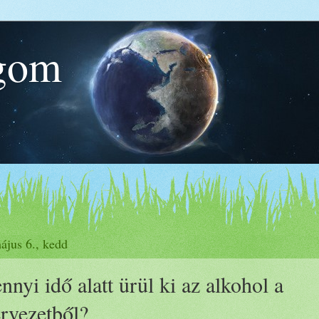
ágom
ájus 6., kedd
nyi idő alatt ürül ki az alkohol a
ervezetből?