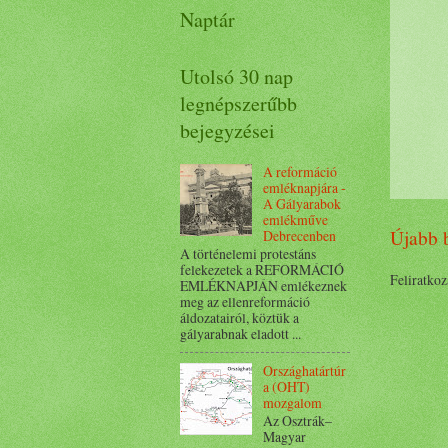
Naptár
Utolsó 30 nap
legnépszerűbb
bejegyzései
A reformáció
emléknapjára -
A Gályarabok
emlékműve
Újabb 
Debrecenben
A történelemi protestáns
felekezetek a REFORMÁCIÓ
Feliratkoz
EMLÉKNAPJÁN emlékeznek
meg az ellenreformáció
áldozatairól, köztük a
gályarabnak eladott ...
Országhatártúr
a (OHT)
mozgalom
Az Osztrák–
Magyar