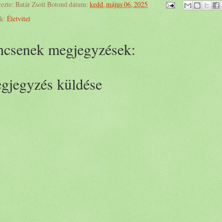
yezte:
Batár Zsolt Botond
dátum:
kedd, május 06, 2025
k:
Életvitel
ncsenek megjegyzések:
gjegyzés küldése