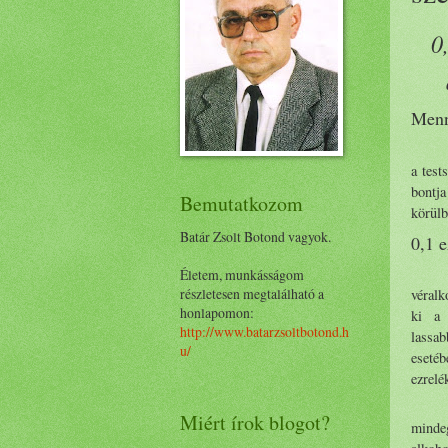
0
Menn
a test
bontj
Bemutatkozom
körülb
Batár Zsolt Botond vagyok.
0,1 e
Életem, munkásságom
részletesen megtalálható a
véralk
honlapomon:
ki a 
http://www.batarzsoltbotond.h
lassa
u/
esetéb
ezrelé
Miért írok blogot?
mindeg