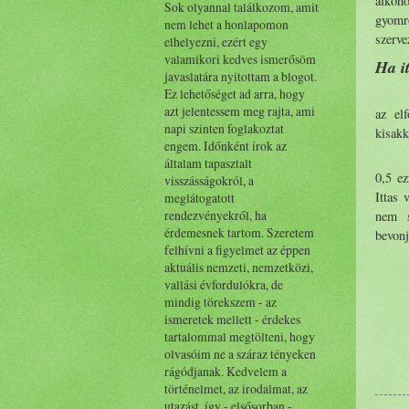
alkoho
Sok olyannal találkozom, amit
gyomro
nem lehet a honlapomon
szerve
elhelyezni, ezért egy
valamikori kedves ismerősöm
Ha i
javaslatára nyitottam a blogot.
Ez lehetőséget ad arra, hogy
azt jelentessem meg rajta, ami
az el
napi szinten foglakoztat
kisakk
engem. Időnként írok az
általam tapasztalt
0,5 ez
visszásságokról, a
Ittas 
meglátogatott
rendezvényekről, ha
nem s
érdemesnek tartom. Szeretem
bevonj
felhívni a figyelmet az éppen
aktuális nemzeti, nemzetközi,
vallási évfordulókra, de
mindig törekszem - az
ismeretek mellett - érdekes
tartalommal megtölteni, hogy
olvasóim ne a száraz tényeken
rágódjanak. Kedvelem a
történelmet, az irodalmat, az
utazást, így - elsősorban -