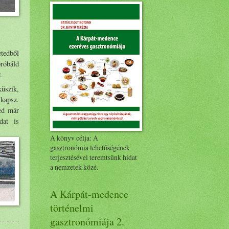
etedből
róbáld
t.
küszik,
 kapsz.
ted már
dat is
A könyv célja: A
gasztronómia lehetőségének
terjesztésével teremtsünk hidat
a nemzetek közé.
A Kárpát-medence
történelmi
gasztronómiája 2.