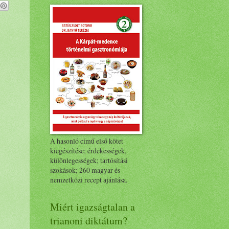
A hasonló című első kötet
kiegészítése; érdekességek,
különlegességek; tartósítási
szokások; 260 magyar és
nemzetközi recept ajánlása.
Miért igazságtalan a
trianoni diktátum?