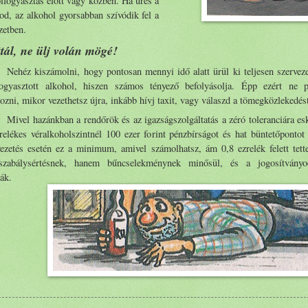
lfogyasztás előtt vagy közben. Ha üres a
d, az alkohol gyorsabban szívódik fel a
zetben.
ttál, ne ülj volán mögé!
Nehéz kiszámolni, hogy pontosan mennyi idő alatt ürül ki teljesen szervez
fogyasztott alkohol, hiszen számos tényező befolyásolja. Épp ezért ne p
ozni, mikor vezethetsz újra, inkább hívj taxit, vagy válaszd a tömegközlekedés
Mivel hazánkban a rendőrök és az igazságszolgáltatás a zéró toleranciára es
relékes véralkoholszintnél 100 ezer forint pénzbírságot és hat büntetőpontot
vezetés esetén ez a minimum, amivel számolhatsz, ám 0,8 ezrelék felett tet
zabálysértésnek, hanem bűncselekménynek minősül, és a jogosítványo
ák.