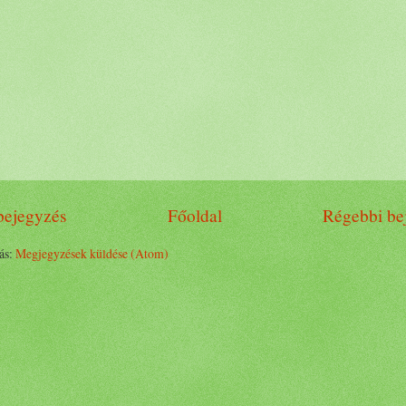
bejegyzés
Főoldal
Régebbi be
ás:
Megjegyzések küldése (Atom)