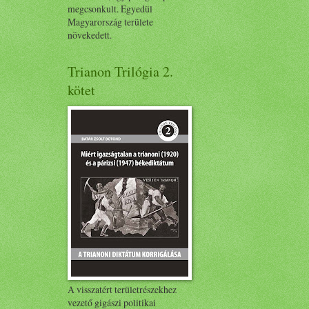
megcsonkult. Egyedül
Magyarország területe
növekedett.
Trianon Trilógia 2.
kötet
A visszatért területrészekhez
vezető gigászi politikai