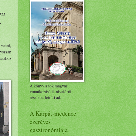
ra
?
 venni,
gyorsan
ásához
A könyv a sok magyar
vonatkozású látnivalóról
részletes leírást ad.
A Kárpát-medence
ezeréves
gasztronómiája