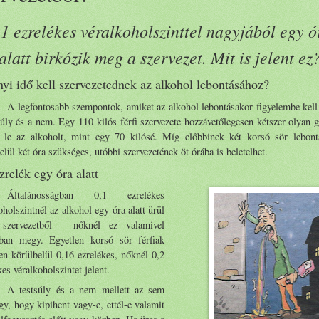
,1 ezrelékes véralkoholszinttel nagyjából egy ó
alatt birkózik meg a szervezet. Mit is jelent ez
yi idő kell szervezetednek az alkohol lebontásához?
A legfontosabb szempontok, amiket az alkohol lebontásakor figyelembe kell
súly és a nem. Egy 110 kilós férfi szervezete hozzávetőlegesen kétszer olyan 
a le az alkoholt, mint egy 70 kilósé. Míg előbbinek két korsó sör lebont
elül két óra szükséges, utóbbi szervezetének öt órába is beletelhet.
zrelék egy óra alatt
Általánosságban 0,1 ezrelékes
oholszintnél az alkohol egy óra alatt ürül
szervezetből - nőknél ez valamivel
bban megy. Egyetlen korsó sör férfiak
en körülbelül 0,16 ezrelékes, nőknél 0,2
kes véralkoholszintet jelent.
A testsúly és a nem mellett az sem
y, hogy kipihent vagy-e, ettél-e valamit