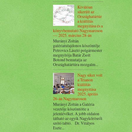
Kiválóan
sikerült az
Országhatártúr
a kiállítás
megnyitása és a
könyvbemutató Nagymaroson
--- 2025. március 28-án
Murányi Zoltán
galériatulajdonos köszöntője
Petrovics László polgármester
megnyitója Batár Zsolt
Botond bemutatja az
Országhatártúra mozgalm...
Nagy siker volt
a Trianon
kiállítás
megnyitása
2025. április
26-án Nagymaroson
Murányi Zoltán a Galéria
vezetője köszöntötte a
jelenlévőket. A jobb oldalon
látható az egyik Nagykőrösről
szóló tabló. Dr. Vitályos
Eszte...