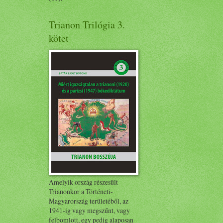
Trianon Trilógia 3.
kötet
Amelyik ország részesült
Trianonkor a Történeti-
Magyarország területéből, az
1941-ig vagy megszűnt, vagy
felbomlott, egy pedig alaposan